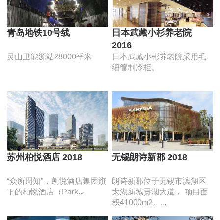
青岛地铁10号线
日本武藏小杉养老院
2016
灵山卫能源站28000平米
日本武藏小彬养老院采用毛
细管制冷柜。
苏州柏悦酒店 2018
无锡朗诗新郡 2018
“众所周知”，凯悦酒店集团旗
朗诗新郡位于无锡市滨湖区
下的柏悦酒店（Park...
太湖新城贡湖大道， 项目面
积41000m2。...